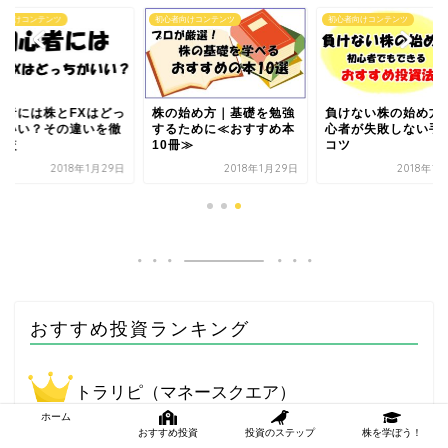
者向けコンテンツ
初心者向けコンテンツ
初心者向けコンテンツ
心者には株とFXはどっ
株の始め方｜基礎を勉強
負けない株の始め方
がいい？その違いを徹
するために≪おすすめ本
心者が失敗しない手
比較
10冊≫
コツ
2018年1月29日
2018年1月29日
2018年1
おすすめ投資ランキング
トラリピ（マネースクエア）
ホーム
おすすめ投資
投資のステップ
株を学ぼう！